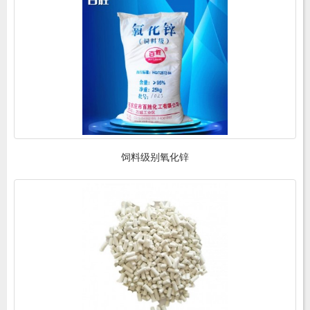
饲料级别氧化锌