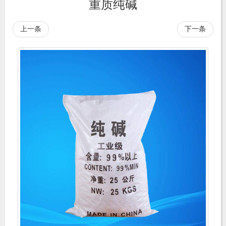
重质纯碱
上一条
下一条