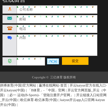
Copyright ©
三亿体育
版权所有
拼搏体育(中国)官方网站
|
赢博在线网站-首页
|
开云kaiyun官方在线入口-
开云kaiyun(中国)
|
「B体育」-「中国」官网
|
开云官方网页版_开云（中
国）
|
必一·运动(B-Sports)-「登陆注册开户官网」
|
开云链接入口站官网
_开云(中国)
|
欧亿体育-欧亿体育(中国)
|
kaiyun开云app入口官网-kaiyun
开云(中国)
|