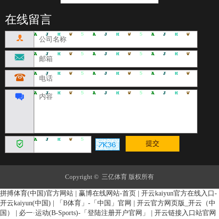
在线留言
Copyright ©
三亿体育
版权所有
拼搏体育(中国)官方网站
|
赢博在线网站-首页
|
开云kaiyun官方在线入口-
开云kaiyun(中国)
|
「B体育」-「中国」官网
|
开云官方网页版_开云（中
国）
|
必一·运动(B-Sports)-「登陆注册开户官网」
|
开云链接入口站官网